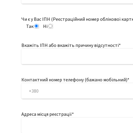
Чи є у Вас ІПН (Реєстраційний номер облікової карт
Так
Ні
Вкажіть ІПН або вкажіть причину відсутності*
Контактний номер телефону (бажано мобільний)*
Адреса місця реєстрації*