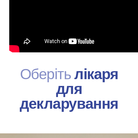
Оберіть
лікаря
для
декларування