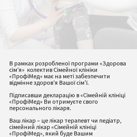
В рамках розробленої програми «Здорова
сім’я» колектив Сімейної клініки
«ПрофіМед» має на меті забезпечити
відмінне здоров’я Вашої сім’ї.
Підписавши декларацію в «Сімейній клініці
«ПрофіМед» Ви отримуєте свого
персонального лікаря.
Ваш лікар – це лікар терапевт чи педіатр,
сімейний лікар «Сімейній клініці
«ПрофіМед», який буде Вашим